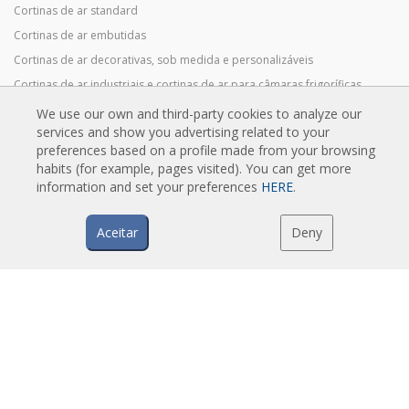
Cortinas de ar standard
Cortinas de ar embutidas
Cortinas de ar decorativas, sob medida e personalizáveis
Cortinas de ar industriais e cortinas de ar para câmaras frigoríficas
Cortinas de ar feitas à medida e para portas giratórias
We use our own and third-party cookies to analyze our
services and show you advertising related to your
Cortinas de ar para controlo de insetos
preferences based on a profile made from your browsing
Cortinas de ar com bomba de calor e poupança de energia
habits (for example, pages visited). You can get more
Cortinas de ar com sistema de desinfeção e purificação
information and set your preferences
HERE
.
Cortinas de ar económicas low-cost
Aceitar
Deny
TECNOLOGIA
O que é uma cortina de ar?
Como funciona uma cortina de ar?
Vantagens e benefícios das cortinas de ar
Cortinas de ar com bomba de calor
Cortinas de ar EC