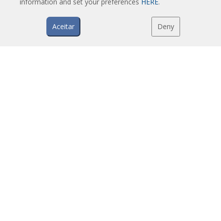
information and set your preferences
HERE
.
Cortinas de ar com bomba de calor e poupança de energia
Cortinas de ar com sistema de desinfeção e purificação
Aceitar
Deny
Cortinas de ar económicas low-cost
TECNOLOGIA
O que é uma cortina de ar?
Como funciona uma cortina de ar?
Vantagens e benefícios das cortinas de ar
Cortinas de ar com bomba de calor
Cortinas de ar EC
Cortinas de ar Airtècnics
DOWNLOADS
Catálogos de cortinas de ar
Documentação técnica