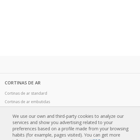
CORTINAS DE AR
Cortinas de ar standard
Cortinas de ar embutidas
Cortinas de ar decorativas, sob medida e personalizáveis
We use our own and third-party cookies to analyze our
Cortinas de ar industriais e cortinas de ar para câmaras frigoríficas
services and show you advertising related to your
Cortinas de ar feitas à medida e para portas giratórias
preferences based on a profile made from your browsing
habits (for example, pages visited). You can get more
Cortinas de ar para controlo de insetos