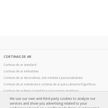
CORTINAS DE AR
Cortinas de ar standard
Cortinas de ar embutidas
Cortinas de ar decorativas, sob medida e personalizáveis
Cortinas de ar industriais e cortinas de ar para câmaras frigoríficas
Cortinas de ar feitas à medida e para portas giratórias
Cortinas de ar para controlo de insetos
We use our own and third-party cookies to analyze our
services and show you advertising related to your
Cortinas de ar com bomba de calor e poupança de energia