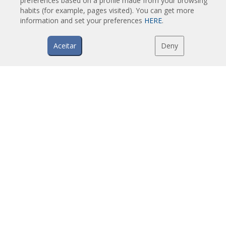
preferences based on a profile made from your browsing
Cortinas de ar com sistema de desinfeção e purificação
habits (for example, pages visited). You can get more
Cortinas de ar económicas low-cost
information and set your preferences
HERE
.
Aceitar
Deny
TECNOLOGIA
O que é uma cortina de ar?
Como funciona uma cortina de ar?
Vantagens e benefícios das cortinas de ar
Cortinas de ar com bomba de calor
Cortinas de ar EC
Cortinas de ar Airtècnics
DOWNLOADS
Catálogos de cortinas de ar
Documentação técnica
Certificados de qualidade